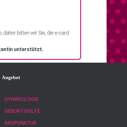
, daher bitten wir Sie, die e-card
tentin unterstützt.
Angebot
GYNÄKOLOGIE
GEBURTSHILFE
AKUPUNKTUR