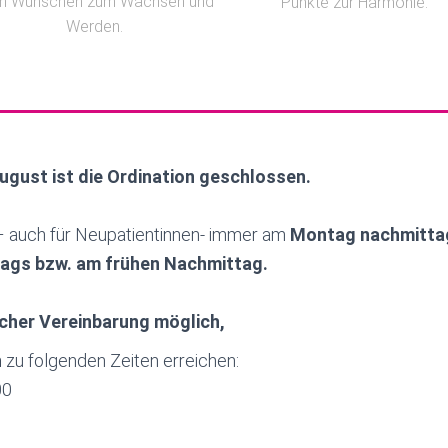
 Wünschen zum Wachsen und
Punkte zur Harmonie.
Werden.
ugust ist die Ordination geschlossen.
 auch für Neupatientinnen- immer am
Montag nachmittag
tags bzw. am frühen Nachmittag.
scher Vereinbarung möglich,
h
zu folgenden Zeiten erreichen:
00