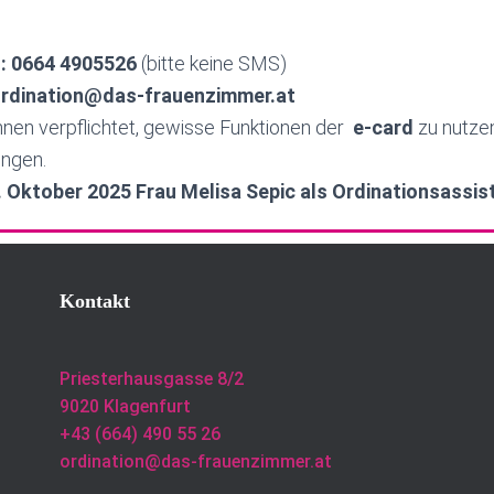
:
0664 4905526
(bitte keine SMS)
 ordination@das-frauenzimmer.at
Innen verpflichtet, gewisse Funktionen der
e-card
zu nutzen
ingen.
1. Oktober 2025 Frau Melisa Sepic als Ordinationsassis
Kontakt
Priesterhausgasse 8/2
9020 Klagenfurt
+43 (664) 490 55 26
ordination@das-frauenzimmer.at