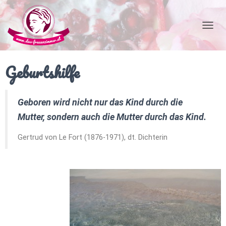
N
A
V
I
Geburtshilfe
G
A
T
I
Geboren wird nicht nur das Kind durch die
O
Mutter, sondern auch die Mutter durch das Kind.
N
U
Gertrud von Le Fort (1876-1971), dt. Dichterin
M
S
C
H
A
L
T
E
N