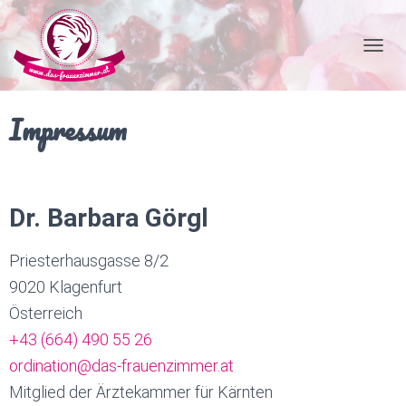
N
A
V
I
Impressum
G
A
T
I
O
Dr. Barbara Görgl
N
U
M
Priesterhausgasse 8/2
S
C
9020 Klagenfurt
H
Österreich
A
L
+43 (664) 490 55 26
T
ordination@das-frauenzimmer.at
E
N
Mitglied der Ärztekammer für Kärnten